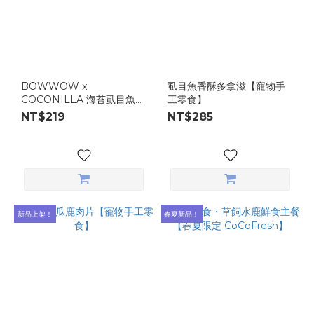
BOWWOW x
虱目魚香酥多拿滋【寵物手
COCONILLA 海苔虱目魚小
工零食】
餅乾 40g/ 包
NT$219
NT$285
新品上架！
春夏新品！