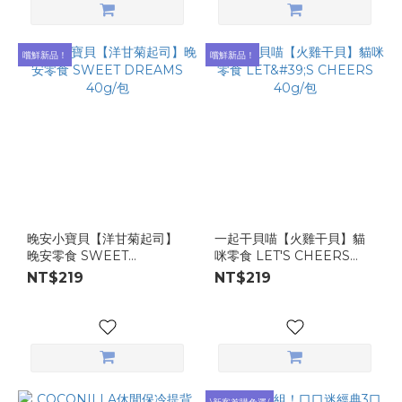
嚐鮮新品！
嚐鮮新品！
晚安小寶貝【洋甘菊起司】
一起干貝喵【火雞干貝】貓
晚安零食 SWEET
咪零食 LET'S CHEERS
DREAMS 40g/包
40g/包
NT$219
NT$219