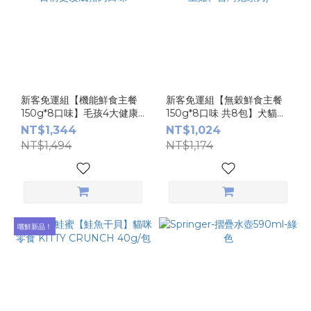
新客免運組【機能鮮食主餐
新客免運組【無穀鮮食主餐
150g*8口味】毛孩4大健康
150g*8口味 共8包】犬貓鮮
守護 獨家營養設計 *雪香魚
食入門，嚐鮮必BUY (***新
NT$1,344
NT$1,024
原料缺貨,目前更改成豬肉口
增台灣土雞、台灣鬼頭刀)
NT$1,494
NT$1,174
味
嚐鮮新品！