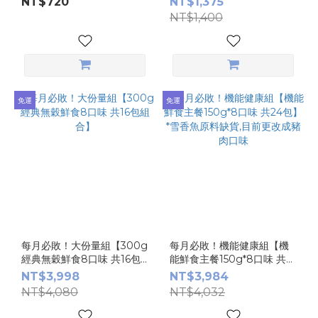
NT$720
NT$1,375
NT$1,400
免運
免運
每月必敗！大份量組【300g
每月必敗！機能健康組【機
經典無穀鮮食8口味 共16包
能鮮食主餐150g*8口味 共
組合】
24包】 *雪香魚原料缺貨,目
NT$3,998
NT$3,984
前更改成豬肉口味
NT$4,080
NT$4,032