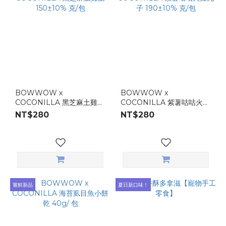
BOWWOW x
BOWWOW x
COCONILLA 黑芝麻土雞腸
COCONILLA 紫薯咕咕火雞
150±10% 克/包
丸子 190±10% 克/包
NT$280
NT$280
嘗鮮新品
夏日新口味！