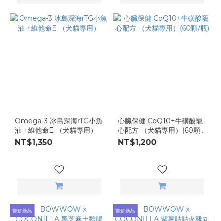
Omega-3 冰島深海rTG小魚
心臟保健 CoQ10+牛磺酸寵
油 +維他命E （犬貓專用）
心配方 （犬貓專用）(60顆/
瓶)
NT$1,350
NT$1,200
嘗鮮新品
嘗鮮新品