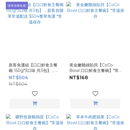
\新客首購免運/
新客免運組【口口鮮食主餐
黃金嫩雞綠貽貝【CoCo
碗 150g*3口味 共3包】，新
Bowl 口口鮮食主餐碗】*常
客首購 享常溫配送 $504整
溫保存
NT$504
NT$168
單免運 *常溫保存
NT$604