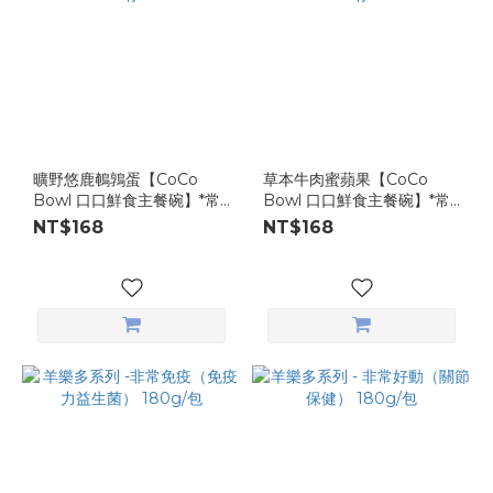
曠野悠鹿鵪鶉蛋【CoCo
草本牛肉蜜蘋果【CoCo
Bowl 口口鮮食主餐碗】*常
Bowl 口口鮮食主餐碗】*常
溫保存
溫保存
NT$168
NT$168