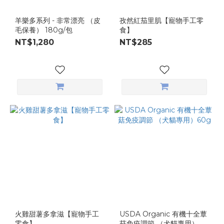
羊樂多系列 - 非常漂亮 （皮
孜然紅茄里肌【寵物手工零
毛保養） 180g/包
食】
NT$1,280
NT$285
火雞甜薯多拿滋【寵物手工
USDA Organic 有機十全蕈
零食】
菇免疫調節 （犬貓專用）