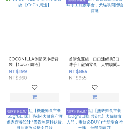
\新客首購免運/
COCONILLA休閒保冷提背
首購免運組！口口迷經典3口
袋 【CoCo 周邊】
味手工寵物零食，犬貓嗅聞
體驗首選
NT$199
NT$855
NT$360
NT$955
\新客首購免運/
\新客首購免運/