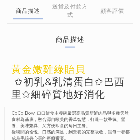
送貨及付款方
商品描述
顧客評價
式
商品描述
黃金嫩雞綠貽貝
✩初乳&乳清蛋白✩
巴西
里
✩
細碎質地
好消化
CoCo Bowl 口口鮮食主餐碗嚴選高品質新鮮肉品與多種天然
食材為基底，融合源自歐美的香草智慧，打造一款香氣、營
養、美味兼具、又方便即食的每日主餐。
從嗅聞的愉悅、口感的滿足，到營養的完整吸收，讓每一餐都
成為毛孩身心靈的療癒饗宴。