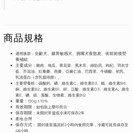
商品規格
全齡犬、腸胃敏感犬、挑嘴犬食慾差、術前術後營
適用族群：
養補給
主要成分：
雞肉、地瓜、青花菜、黑木耳、綠貽貝、枸杞、羽衣甘
藍、芥花油、紅藜麥、燕麥、亞麻仁油、巴西里、牛磺酸、初乳、
乳清蛋白（含乳脂球膜）。
主要營養粉：碳酸鈣、磷、維生素C、維生素B3、鐵、維生素B6、
銅、維生素B2、維生素B1、鋅、泛酸、維生素D3、維生素A、維生
素E、碘、鎂、葉酸、生物素、維生素B12
重量：
150g ± 10%
有效期限：
如包裝上壓印所示
保存期限：
未開封常溫或冷凍可保存2年
產地:台灣
保存方式：
開封後室溫請於2小時內食用完畢，冷藏可延長保存至
48小時