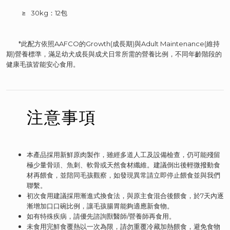
≥ 30kg：12包
*此配方依照AAFCO的Growth(成長期)與Adult Maintenance(維持
期)營養標準，滿足幼犬成長與成犬日常所需的營養比例，不同年齡階段的
健康毛孩皆能安心食用。
注意事項
本產品採用新鮮原肉製作，雖經多道人工及設備檢查，仍可能殘留
極少量骨頭、魚刺、軟骨或天然食材纖維。建議倒出後輕微撥動食
材再餵食，並陪同毛孩觀察，如發現異常請立即停止餵食並與我們
聯繫。
初次食用建議採用漸進式換食法，與原主食混合後餵食，於7天內逐
漸增加口口碗比例，讓毛孩腸胃能夠適應新食物。
如有特殊疾病
，請優先諮詢獸醫師/營養師再食用
。
未食用完鮮食覆熱以一次為限
，請勿重覆冷藏加熱餵食
，避免食物