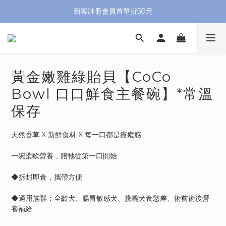
新客註冊會員首單折50元
黃金嫩雞綠貽貝【CoCo
Bowl 口口鮮食主餐碗】*常溫
保存
天然香草 X 新鮮食材 X 每一口都是療癒感
一碗柔軟營養，陪牠從第一口開始
◆拆封即食，攜帶方便
◆適用族群：全齡犬、腸胃敏感犬、挑嘴犬食慾差、術前術後營
養補給