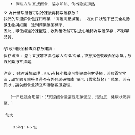
調理方法:直接餵食
、隔水加熱
、倒出微波加熱
💡 為什麼常溫包可以冷凍後再轉常溫存放？
我們的常溫鮮食包採用專業 「高溫高壓滅菌」，在封口狀態下已完全剔除
微生物與細菌，達到商業無菌標準。
因此，即使經過冷凍配送，收到後依然可以放心地轉為常溫保存，不影響
品質。
📦 收到後的檢查與存放建議：
保存選擇： 您可直接將常溫包放入冷凍/冷藏，或擦拭包裝表面的水氣，放
置於陰涼常溫處。
注意：
雖經滅菌處理，但仍有極小機率可能導致包材受損，若放置於常
*
*
溫，請於餵食前檢查是否有外包裝破損或
膨包（異常鼓起）
現象。若有
異狀，請勿餵食並請立即聯繫客服處理。
[一日建議食用量]：( *實際餵食量需視毛孩體型、活動度、健康狀況調
整。)
幼犬
≤3kg：1-3 包