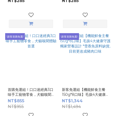
NT$285
NT$285
\新客首購免運/
\新客首購免運/
首購免運組！口口迷經典3口
新客免運組【機能鮮食主餐
味手工寵物零食，犬貓嗅聞
150g*8口味】毛孩4大健康
體驗首選
守護 獨家營養設計 *雪香魚
NT$855
NT$1,344
原料缺貨,目前更改成豬肉口
NT$955
NT$1,494
味