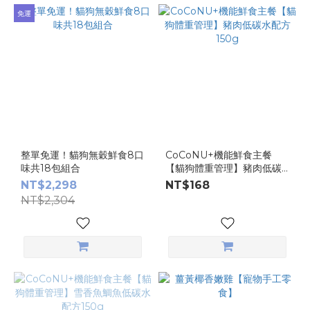
免運
整單免運！貓狗無穀鮮食8口
CoCoNU+機能鮮食主餐
味共18包組合
【貓狗體重管理】豬肉低碳
水配方150g
NT$2,298
NT$168
NT$2,304