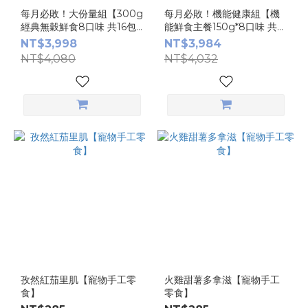
每月必敗！大份量組【300g
每月必敗！機能健康組【機
經典無穀鮮食8口味 共16包
能鮮食主餐150g*8口味 共
組合】
24包】 *雪香魚原料缺貨,目
NT$3,998
NT$3,984
前更改成豬肉口味
NT$4,080
NT$4,032
孜然紅茄里肌【寵物手工零
火雞甜薯多拿滋【寵物手工
食】
零食】