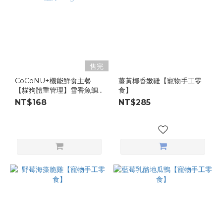
售完
CoCoNU+機能鮮食主餐
薑黃椰香嫩雞【寵物手工零
【貓狗體重管理】雪香魚鯛
食】
魚低碳水配方150g
NT$168
NT$285