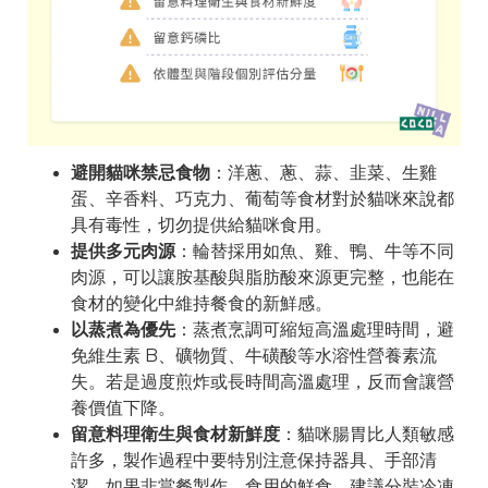
避開貓咪禁忌食物
：洋蔥、蔥、蒜、韭菜、生雞
蛋、辛香料、巧克力、葡萄等食材對於貓咪來說都
具有毒性，切勿提供給貓咪食用。
提供多元肉源
：輪替採用如魚、雞、鴨、牛等不同
肉源，可以讓胺基酸與脂肪酸來源更完整，也能在
食材的變化中維持餐食的新鮮感。
以蒸煮為優先
：蒸煮烹調可縮短高溫處理時間，避
免維生素 B、礦物質、牛磺酸等水溶性營養素流
失。若是過度煎炸或長時間高溫處理，反而會讓營
養價值下降。
留意料理衛生與食材新鮮度
：貓咪腸胃比人類敏感
許多，製作過程中要特別注意保持器具、手部清
潔。如果非當餐製作、食用的鮮食，建議分裝冷凍