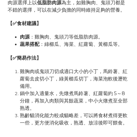
肉源選擇上以
低脂肪肉源
為主，如雞胸肉、鬼頭刀都是
不錯的選擇，可以在減少負擔的同時維持足夠的營養。
【✅食材建議】
肉源
：雞胸肉、鬼頭刀等低脂肪肉源。
蔬果搭配
：綠櫛瓜、海菜、紅蘿蔔、黃櫛瓜等。
【✅簡易作法】
雞胸肉或鬼頭刀切成適口大小的小丁，馬鈴薯、紅
蘿蔔去皮切小丁，綠黃櫛瓜切丁，海菜泡軟後瀝乾
備用。
鍋中加入適量水，先燉煮馬鈴薯、紅蘿蔔約 5～8
分鐘，再加入肉類與其餘蔬菜，中小火燉煮至全部
熟透。
熟齡貓消化能力較成貓略差，可以將食材煮得更軟
一些，更方便消化吸收，熟透、放涼後即可餵食。