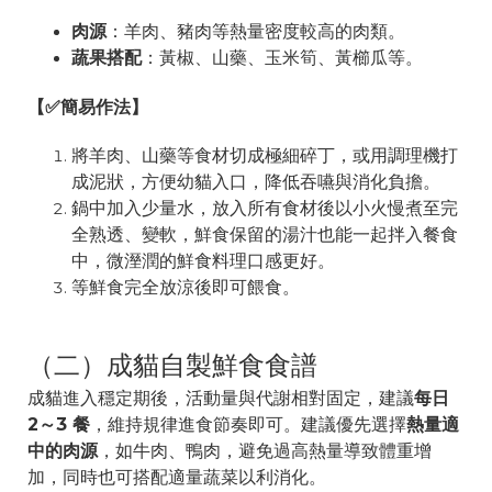
肉源
：羊肉、豬肉等熱量密度較高的肉類。
蔬果搭配
：黃椒、山藥、玉米筍、黃櫛瓜等。
【✅簡易作法】
將羊肉、山藥等食材切成極細碎丁，或用調理機打
成泥狀，方便幼貓入口，降低吞嚥與消化負擔。
鍋中加入少量水，放入所有食材後以小火慢煮至完
全熟透、變軟，鮮食保留的湯汁也能一起拌入餐食
中，微溼潤的鮮食料理口感更好。
等鮮食完全放涼後即可餵食。
（二）成貓自製鮮食食譜
成貓進入穩定期後，活動量與代謝相對固定，建議
每日
2～3 餐
，維持規律進食節奏即可。建議優先選擇
熱量適
中的肉源
，如牛肉、鴨肉，避免過高熱量導致體重增
加，同時也可搭配適量蔬菜以利消化。