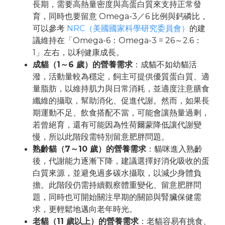
長期，需要高熱量密度與高蛋白質來支持正常發
育，同時也要留意 Omega-3／6 比例與鈣磷比，
可以參考
NRC（美國國家科學研究委員會）
的建
議維持在「Omega-6：Omega-3 = 26～2.6：
1」左右，以利健康成長。
成貓（1～6 歲）的營養需求
：成貓不如幼貓活
潑，活動量較為穩定，飼主可提供優質蛋白質、適
量脂肪，以維持肌力與日常消耗，並適度注意膳食
纖維的攝取，幫助消化、促進代謝。然而，如果長
期運動不足、飲食搭配不當，可能會讓熱量過剩，
若曾絕育，還有可能因為性荷爾蒙降低讓代謝變
慢，所以此階段需特別留意肥胖問題。
熟齡貓（7～10 歲）的營養需求
：貓咪進入熟齡
後，代謝能力逐漸下降，建議選擇好消化吸收的蛋
白質來源，並避免過多碳水攝取，以減少身體負
擔。此階段仍需持續觀察體重變化、留意肥胖問
題，同時也可開始關注早期的關節與腎臟保健需
求，更輕鬆地邁向老年時光。
老貓（11 歲以上）的營養需求
：老貓容易有挑食、