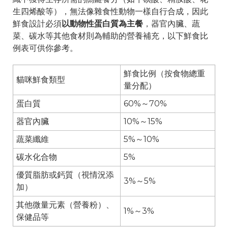
生四烯酸等），無法像雜食性動物一樣自行合成，因此
鮮食設計必須
以動物性蛋白質為主餐
，器官內臟、蔬
菜、碳水等其他食材則為輔助的營養補充，以下鮮食比
例表可供你參考。
鮮食比例（按食物總重
貓咪鮮食類型
量分配）
蛋白質
60%～70%
器官內臟
10%～15%
蔬菜纖維
5%～10%
碳水化合物
5%
優質脂肪或鈣質（視情況添
3%～5%
加）
其他微量元素（營養粉）、
1%～3%
保健品等