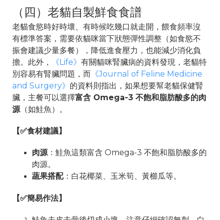
（四）老貓自製鮮食食譜
老貓食慾時好時壞、有時候吃幾口就走開，餵食頻率沒
有標準答案，需要依貓咪當下狀態彈性調整（如食慾不
振會建議少量多餐），降低進食壓力，也能減少消化負
擔。此外，
《Life》
有關貓咪腎臟病的資料發現，老貓特
別容易有腎臟問題，而
《Journal of Feline Medicine
and Surgery》
的資料則指出，如果想要幫老貓保健腎
臟，主餐可以選擇
富含 Omega-3 不飽和脂肪酸多的肉
源
（如鮭魚）。
【✅食材建議】
肉源
：鮭魚這類富含 Omega-3 不飽和脂肪酸多的
肉源。
蔬果搭配
：白花椰菜、玉米筍、黃櫛瓜等。
【✅簡易作法】
鮭魚去皮去骨後切成小塊，注意仔細確認無刺，白