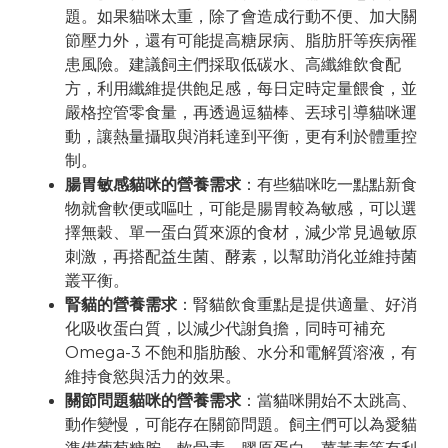
題。如果貓咪太重，除了會造成行動不便、加大關
節壓力外，還有可能提高糖尿病、脂肪肝等疾病罹
患風險。建議飼主們採取低碳水、高纖維飲食配
方，利用纖維提供飽足感，每日定時定量餵食，並
嚴格控管零食量，再透過逗貓棒、丟球引導貓咪運
動，讓熱量攝取與消耗達到平衡，更有利於體重控
制。
腸胃敏感貓咪的營養需求
：有些貓咪吃一點點新食
物就會軟便或嘔吐，可能是腸胃較為敏感，可以選
擇無穀、單一蛋白質來源的食材，減少常見過敏原
刺激，再搭配益生菌、酵素，以幫助消化並維持菌
叢平衡。
腎貓的營養需求
：腎貓飲食重點是提供適量、好消
化吸收蛋白質，以減少代謝負擔，同時可補充
Omega-3 不飽和脂肪酸、水分和電解質溶液，有
維持食慾與活力的效果。
關節問題貓咪的營養需求
：當貓咪開始不太跳高、
動作變慢，可能存在關節問題。飼主們可以為愛貓