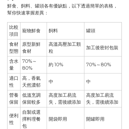
鮮食、飼料、罐頭各有優缺點，以下透過簡單的表格，
幫你快速掌握差異：
比較
寵物鮮食
飼料
罐頭
項目
食材
原型新鮮
高溫高壓加工顆
加工後密封包裝
型態
食材
粒
含水
70%～
約 10%
70%～80%
量
80%
適口
高，香氣
中
中
性
天然濃郁
營養
低溫烹調
高度加工易流
高度加工易流
保留
保留較多
失，需後續添加
失，需後續添加
自製或選
便利
擇料理餐
開袋即用
開罐即用
性
包