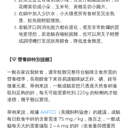
花椰菜切成小朵，玉米筍、黃櫛瓜切小圓片。
在鍋中加入少許水，小火燉煮所有食材至完全熟
透、鮭魚能輕鬆撥散。
老貓牙口與消化能力都在退化，煮至非常軟爛的質
地更理想，若老貓吞嚥較困難，也可以用叉子輕壓
或調理機打至泥狀再餵食，降低進食難度。
【💡 營養師特別提醒】
一般在家自製鮮食，通常較難完整符合貓咪主食所需的
營養標準，長期餵食下來容易讓貓咪缺乏鋅、碘、鎂等
微量元素。舉例來說，一般成貓若想只透過天然食材攝
取到足夠的鋅，每天可能需要吃到 220g 的蛤蜊肉才能
達標，幾乎難以實現。
舉例來說，根據
AAFCO
（美國飼料協會）的建議，成貓
每日飲食中鋅的含量需達 75 mg／kg，換言之，一般成
貓每天大約需要攝取 2～4 mg 的鋅（依食量與體重而