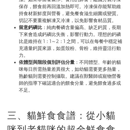
保存，餵食前再回溫加熱即可。冷凍保存能幫助維
持食材新鮮度與營養，避免餐食滋生細菌或變質。
切記不要重複解凍又冷凍，以免影響食材品質。
留意鈣磷比
：純肉餐磷含量偏高、缺乏鈣質，長期
下來會造成鈣磷比失衡，影響行動力。理想的鈣磷
比是維持在 1：1～2：1 之間，可以在每餐中穩定補
充適量鈣質來源，如蛋殼粉、骨粉，維持靈活行動
力。
依體型與階段個別評估分量
：不同體型、年齡的貓
咪每日所需熱量差異很大，如幼貓需要更多熱量，
熟齡貓則需要控制攝取。建議在獸醫師或寵物營養
師的指導下確認適合的餵食分量，避免餵食過多或
不足。
三、貓鮮食食譜：從小貓
咪到老貓咪的超全鮮食食