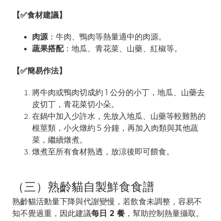
【✅食材建議】
肉源
：牛肉、鴨肉等熱量適中的肉源。
蔬果搭配
：地瓜、青花菜、山藥、紅椒等。
【✅簡易作法】
將牛肉或鴨肉切成約 1 公分的小丁，地瓜、山藥去
皮切丁，青花菜切小朵。
在鍋中加入少許水，先放入地瓜、山藥等較難熟的
根莖類，小火燉約 5 分鐘，再加入肉類與其他蔬
菜，繼續燉煮。
燉煮至所有食材熟透，放涼後即可餵食。
（三）熟齡貓自製鮮食食譜
熟齡貓活動量下降與代謝變慢，若飲食未調整，容易不
知不覺過重，因此建議
每日 2 餐
，幫助控制熱量攝取。