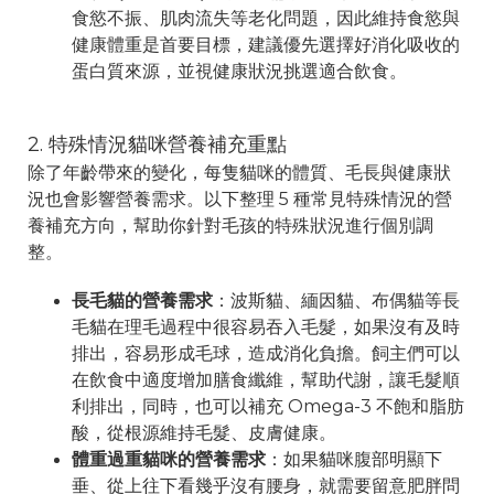
食慾不振、肌肉流失等老化問題，因此維持食慾與
健康體重是首要目標，建議優先選擇好消化吸收的
蛋白質來源，並視健康狀況挑選適合飲食。
2. 特殊情況貓咪營養補充重點
除了年齡帶來的變化，每隻貓咪的體質、毛長與健康狀
況也會影響營養需求。以下整理 5 種常見特殊情況的營
養補充方向，幫助你針對毛孩的特殊狀況進行個別調
整。
長毛貓的營養需求
：波斯貓、緬因貓、布偶貓等長
毛貓在理毛過程中很容易吞入毛髮，如果沒有及時
排出，容易形成毛球，造成消化負擔。飼主們可以
在飲食中適度增加膳食纖維，幫助代謝，讓毛髮順
利排出，同時，也可以補充 Omega-3 不飽和脂肪
酸，從根源維持毛髮、皮膚健康。
體重過重貓咪的營養需求
：如果貓咪腹部明顯下
垂、從上往下看幾乎沒有腰身，就需要留意肥胖問