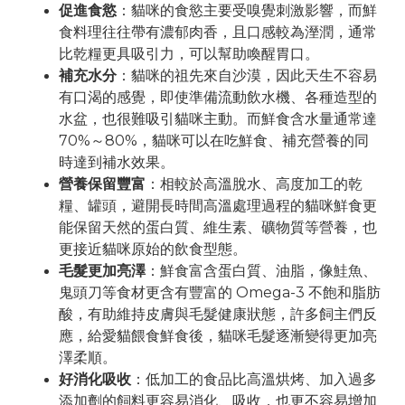
促進食慾
：貓咪的食慾主要受嗅覺刺激影響，而鮮
食料理往往帶有濃郁肉香，且口感較為溼潤，通常
比乾糧更具吸引力，可以幫助喚醒胃口。
補充水分
：貓咪的祖先來自沙漠，因此天生不容易
有口渴的感覺，即使準備流動飲水機、各種造型的
水盆，也很難吸引貓咪主動。而鮮食含水量通常達
70%～80%，貓咪可以在吃鮮食、補充營養的同
時達到補水效果。
營養保留豐富
：相較於高溫脫水、高度加工的乾
糧、罐頭，避開長時間高溫處理過程的貓咪鮮食更
能保留天然的蛋白質、維生素、礦物質等營養，也
更接近貓咪原始的飲食型態。
毛髮更加亮澤
：鮮食富含蛋白質、油脂，像鮭魚、
鬼頭刀等食材更含有豐富的 Omega-3 不飽和脂肪
酸，有助維持皮膚與毛髮健康狀態，許多飼主們反
應，給愛貓餵食鮮食後，貓咪毛髮逐漸變得更加亮
澤柔順。
好消化吸收
：低加工的食品比高溫烘烤、加入過多
添加劑的飼料更容易消化、吸收，也更不容易增加