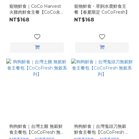
寵物鮮食｜CoCo Harvest
寵物鮮食・草飼水鹿鮮食主
火雞肉鮮食主餐【CoCo永續
餐【春夏限定 CoCoFresh】
系列】
NT$168
NT$168
狗狗鮮食｜台灣土雞 無穀鮮
狗狗鮮食｜台灣鬼頭刀無穀
食主餐包【CoCoFresh 無穀
鮮食主餐包【CoCoFresh 無
系列】
穀系列】