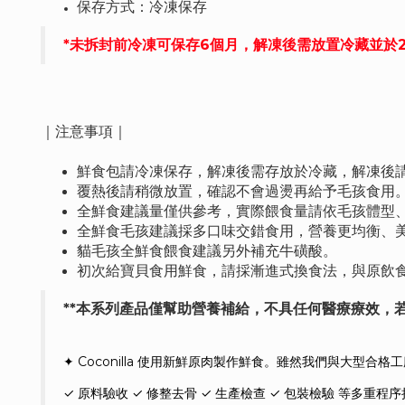
保存方式：冷凍保存
*未拆封前冷凍可保存6個月，解凍後需放置冷藏並於
｜注意事項｜
鮮食包請冷凍保存，解凍後需存放於冷藏，解凍後
覆熱後請稍微放置，確認不會過燙再給予毛孩食用。外
全鮮食建議量僅供參考，實際餵食量請依毛孩體型
全鮮食毛孩建議採多口味交錯食用，營養更均衡、
貓毛孩全鮮食餵食建議另外補充牛磺酸。
初次給寶貝食用鮮食，請採漸進式換食法，與原飲
**本系列產品僅幫助營養補給，不具任何醫療療效，
✦ Coconilla 使用新鮮原肉製作鮮食。
雖然我們與大型合格工
✓ 原料驗收
✓ 修整去骨
✓ 生產檢查
✓ 包裝檢驗
等多重程序