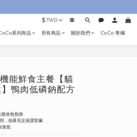
$
TWD
CoCo系列商品
所有商品
關於我們
CoCo 專欄
立即購買
U+機能鮮食主餐【貓
健】鴨肉低磷鈉配方
化吸收無負擔
肪選用，熱量充足保護腎臟
加食慾