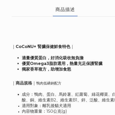
商品描述
｜
CoCoNU+ 腎臟
保健鮮食特色
｜
適量優質蛋白，好消化吸收無負擔
優質Omega3脂肪選用，熱量充足保護腎臟
獨家香草複方，助增加食慾
｜
商品規格
｜
鴨肉低磷鈉配方
成分：
鴨肉、蛋白、馬鈴薯、紅蘿蔔、綠花椰菜、白
酸、銅、維生素B2、維生素B1、鋅、泛酸、維生素
適用對象：離乳後貓犬適用
內容物重量：150公克(g)