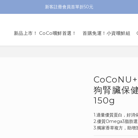
新客註冊會員首單折50元
新品上市！ CoCo嚐鮮首選！
首購免運！小資嚐鮮組
CoCoN
狗腎臟保
150g
1.適量優質蛋白，好消
2.優質Omega3脂
3.獨家香草複方，助增