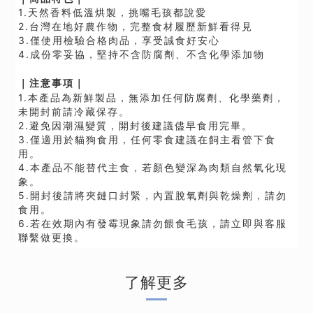
1.
天然香料低溫烘製，挑嘴毛孩都說愛
2.台灣在地好農作物，完整食材履歷新鮮看得見
3.僅使用檢驗合格肉品，享受誠食好安心
4.成份零妥協，堅持不含防腐劑、不含化學添加物
｜
注意事項｜
1.
本產品為新鮮製品，無添加任何防腐劑、化學藥劑，
未開封前請冷藏保存。
2.避免因潮濕變質，開封後建議儘早食用完畢。
3.僅適用於貓狗食用，任何零食建議在飼主看管下食
用。
4.本產品不能替代主食，若顏色變深為肉類自然氧化現
象。
5.開封後請將夾鏈口封緊，內置脫氧劑與乾燥劑，請勿
食用。
6.若在效期內有發霉現象請勿餵食毛孩，請立即與客服
聯繫做更換
。
了解更多