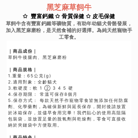
黑芝麻草飼牛
✩ 豐富鈣鐵
✩ 骨質保健
✩
皮毛保健
草飼牛含有豐富鈣鐵等礦物質，有助年幼貓犬骨骼發展，
加入黑芝麻磨粉，是天然食補的好選擇。為純天然寵物手
工零食。
｜
商品成份
｜
草飼牛後腿肉、
黑芝麻磨粉
｜
商品規格
｜
1.重量：65公克(g)
2.
適用對象：全齡貓犬
3.軟硬度：軟 1 ② 3 4 5 硬
4.保存期限： 常溫可保存8個月
5.
保存方式： 每款天然手作寵物零食皆無添加任何防腐
劑、化學藥劑，為確保新鮮與延長保存，開封後請放置
於冰箱保存，並儘早食用完畢！我們貼心的使用高阻隔
包裝袋，並放置足量的脫氧劑與乾燥劑，零食可直接收
納於夾鏈袋中方便取用。
｜
商品特色｜