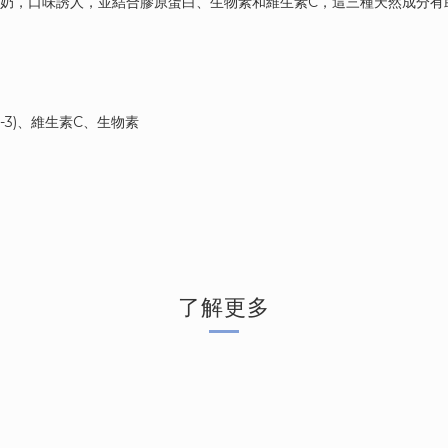
採用山羊奶，口味誘人，並結合膠原蛋白、生物素和維生素C，這三種天然成
-3)、維生素C、生物素
封後90日內食用完畢
了解更多