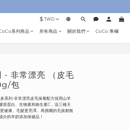
$
TWD
CoCo系列商品
所有商品
關於我們
CoCo 專欄
立即購買
 - 非常漂亮 （皮毛
0g/包
沛羊 樂多系列-非常漂亮皮毛保養配方採用山羊
膠原蛋白、生物素和維生素C，這三種天
膚更健康、毛髮更亮澤。再挑嘴的毛孩都無
成分的羊奶添加保健品！ 