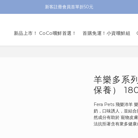
新客註冊會員首單折50元
新品上市！ CoCo嚐鮮首選！
首購免運！小資嚐鮮組
羊樂多系列
保養） 18
Fera Pets 飛樂
奶，口味誘人，並結合
然成分有助於 寵物皮
法抗拒著含有衆多健康