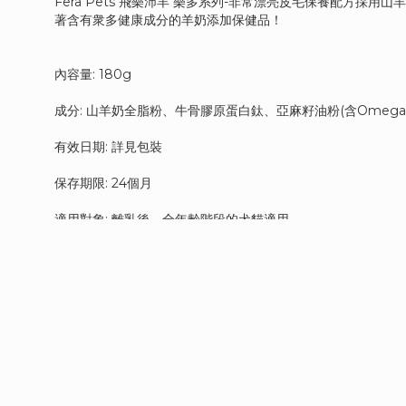
Fera Pets 飛樂沛羊 樂多系列-非常漂亮皮毛保養配方
著含有衆多健康成分的羊奶添加保健品！
內容量: 180g
成分: 山羊奶全脂粉、牛骨膠原蛋白鈦、亞麻籽油粉(含Omega
有效日期: 詳見包裝
保存期限: 24個月
適用對象: 離乳後、全年齡階段的犬貓適用
保存方式: 請存放於陰涼乾燥處，避免高溫及陽光直射，並於開
原產地:美國
注意事項：
》僅供離乳離乳後、全年齡階段的犬貓適用。
》不建議使用溫熱水沖泡。
》對羊奶過敏、懷孕、哺乳期或糖尿病的犬貓不可服用。