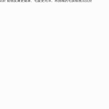
分有助於 寵物皮膚更健康、毛髮更亮澤。再挑嘴的毛孩都無法抗拒