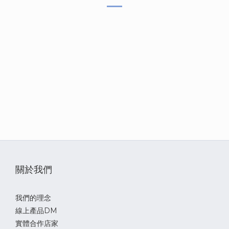
[營養成分保證值]：粗蛋白質不低於27%、粗脂肪不低於
14%、粗纖維不高於5%、水分不高於9%、維他命E不低於225
IU/kg、牛磺酸不低於0.15%、Omega-3 不低於0.8%、Omega-
6不低於3.2%、左旋肉鹼不低於100 mg/kg、芽孢乳酸菌不低
於500,000,000 CFU/lb
、磷含量 每100大卡 149毫克
[熱量]：3,644大卡/每公斤、364大卡/每100克
[淨重]：3.5磅(1.59公斤)
[適用對象]：成犬
[有效期限]：20個月
關於我們
[保存期限]：標示於包裝上(日/月/西元年)
我們的理念
[保存方式]：請常溫保存於乾燥陰涼處，避免陽光直射，開封
線上產品DM
後請密封保存並儘快食用。
實體合作店家