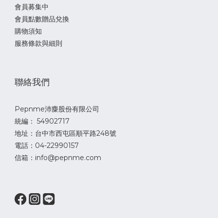
會員募集中
[產地]：美國
會員點數贈品兌換
購物須知
服務條款與細則
* 建議餵食量: 請見包裝上標示
* 使用注意事項：犬用寵物食品。
聯絡我們
* 限常溫寄送
Pepnme沛麋股份有限公司
統編： 54902717
地址：台中市西屯區順平路248號
下單務必注意包裹限重
電話：04-22990157
信箱：info@pepnme.com
* 新竹物流包裹重量限制:20kg
* 超商包裹重量限制:5kg