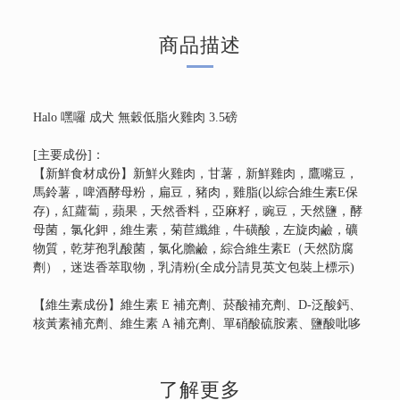
商品描述
Halo 嘿囉 成犬 無穀低脂火雞肉 3.5磅
[主要成份]：
【新鮮食材成份】新鮮火雞肉，甘薯，新鮮雞肉，鷹嘴豆，
馬鈴薯，啤酒酵母粉，扁豆，豬肉，雞脂(以綜合維生素E保
存)，紅蘿蔔，蘋果，天然香料，亞麻籽，豌豆，天然鹽，酵
母菌，氯化鉀，維生素，菊苣纖維，牛磺酸，左旋肉鹼，礦
物質，乾芽孢乳酸菌，氯化膽鹼，綜合維生素E（天然防腐
劑），迷迭香萃取物，乳清粉(全成分請見英文包裝上標示)
【維生素成份】維生素 E 補充劑、菸酸補充劑、D-泛酸鈣、
核黃素補充劑、維生素 A 補充劑、單硝酸硫胺素、鹽酸吡哆
醇、維生素 B12 補充劑、維生素 D3 補充劑、葉酸
【礦物質成份】蛋白質鋅、蛋白質鐵、蛋白質銅、蛋白質
了解更多
錳、亞硒酸鈉、碘酸鈣