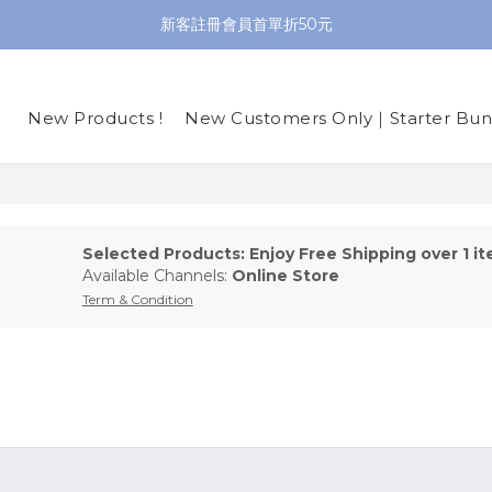
新客註冊會員首單折50元
New Products !
New Customers Only｜Starter Bun
Selected Products: Enjoy Free Shipping over 1 i
Available Channels:
Online Store
Term & Condition