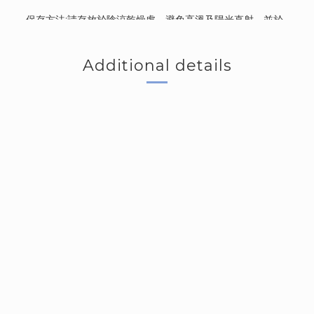
保存方法:請存放於陰涼乾燥處，避免高溫及陽光直射，並於
開封後120日內食用完畢。
適用對象:離乳後、全年齡階段的犬貓適用。
Additional details
注意事項：
》僅供貓狗使用。
》不建議使用溫熱水。
》服用藥物或懷孕之犬貓
，請在
餵食前諮詢獸醫師
。
》如有任何不適症狀，請立即停止使用並向獸醫諮詢。
》本產品為補充補充保健品，不能替代主食。
》本產品為天然成分，若有色澤差異為正常現象。