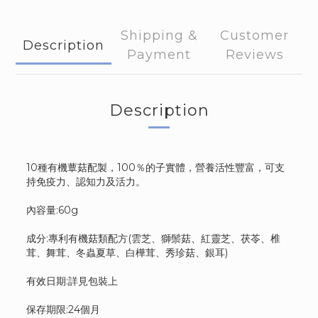
Shipping &
Customer
Description
Payment
Reviews
Description
10種有機蕈菇配製，100％的子實體，營養活性豐富，可支
持免疫力、認知力及活力。
內容量:60g
成分:專利有機菇類配方(雲芝、獅鬃菇、紅靈芝、茯苓、椎
茸、舞茸、冬蟲夏草、白樺茸、秀珍菇、銀耳)
有效日期:詳見包裝上
保存期限:24個月