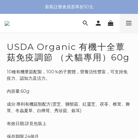
新客註冊會員首單折50元
USDA Organic 有機十全蕈
菇免疫調節 （犬貓專用）60g
10種有機蕈菇配製，100％的子實體，營養活性豐富，可支持免
疫力、認知力及活力。
內容量:60g
成分:專利有機菇類配方(雲芝、獅鬃菇、紅靈芝、茯苓、椎茸、舞
茸、冬蟲夏草、白樺茸、秀珍菇、銀耳)
有效日期:詳見包裝上
保存期限:24個月