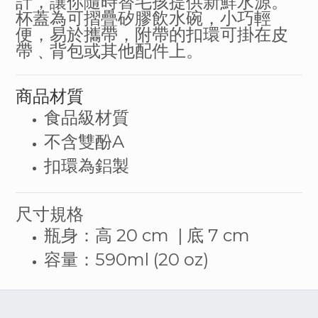
計，讓你隨時替毛孩提供新鮮水源。
杯蓋為可摺疊矽膠飲水碗，小巧輕
便，易於攜帶，附帶的扣環可掛在皮
帶
﹑
背包或其他配件上。
商品材質
食品級材質
A
不含雙酚
扣環為鋁製
尺寸規格
20 cm |
7 cm
瓶身：高
底
590ml (20 oz)
容量：