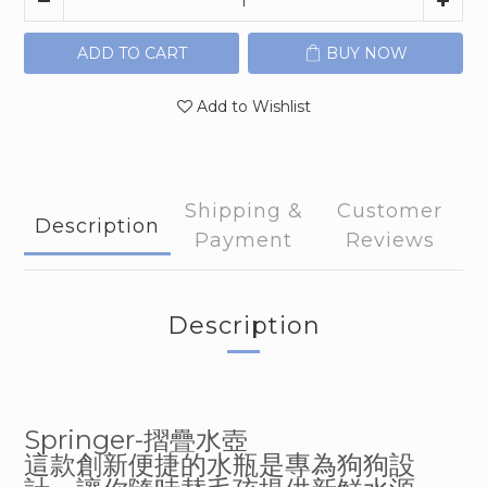
ADD TO CART
BUY NOW
Add to Wishlist
Shipping &
Customer
Description
Payment
Reviews
Description
Springer-
摺疊水壺
這款創新便捷的水瓶是專為狗狗設