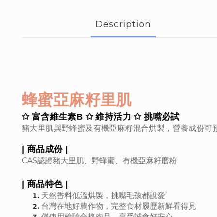
Description
蜂蜜亞麻籽里肌
✩ 富含維生素B
✩
維持活力
✩
挑嘴必試
豬大里肌與野蜂蜜及有機亞麻籽混合烘製，營養成份可
| 商品成份 |
CAS認證豬大里肌、野蜂蜜、有機亞麻籽磨粉
| 商品特色 |
天然香料低溫烘製，挑嘴毛孩都說愛
台灣在地好農作物，完整食材履歷新鮮看得見
僅使用檢驗合格肉品，享受誠食好安心