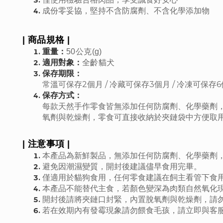
成份零妥協，堅持不含防腐劑、不含化學添加物
| 商品規格 |
重量：
50公克(g)
適用對象：
全齡貓犬
保存期限：
常溫可保存2個月 / 冷藏可保存3個月 / 冷凍可保存
保存方式：
每款天然手作零食皆無添加任何防腐劑、化學藥劑
氧劑與乾燥劑，零食可直接收納於夾鏈袋中方便取
| 注意事項 |
本產品為新鮮製品，無添加任何防腐劑、化學藥劑
避免因潮濕變質，開封後建議儘早食用完畢。
僅適用於貓狗食用，任何零食建議在飼主看管下食
本產品不能替代主食，若顏色變深為肉類自然氧化
開封後請將夾鏈口封緊，內置脫氧劑與乾燥劑，請
若在效期內有發霉現象請勿餵食毛孩，請立即與客