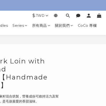
$
TWD
dles
Series
所有商品
關於我們
CoCo 專欄
BUY NOW
rk Loin with
nd
d【Handmade
t】
麻籽混合烘製，營養成份可維持活力及幫
，是毛孩最愛的香甜滋味。