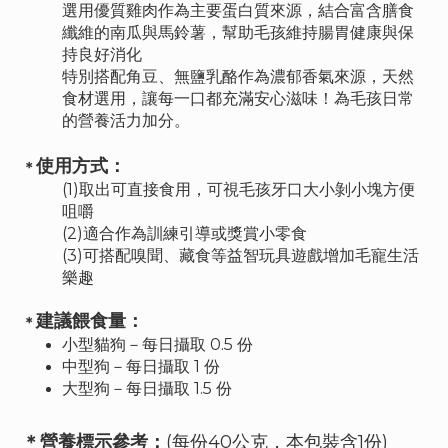
選用優質雞肉作為主要蛋白質來源，結合富含膳食
纖維的南瓜與馬鈴薯，幫助毛孩維持腸胃健康與保
持良好消化
特別搭配角豆、無鹽乳酪作為濃郁香氣來源，天然
食材選用，讓每一口都充滿安心滋味！為毛孩日常
的營養活力加分。
使用方式：
＊
(1)取出可直接食用，可視毛孩牙口大小剝小塊方便
咀嚼
(2)適合作為訓練引導或獎賞小零食
(
3)可搭配嗅聞、藏食等益智玩具遊戲增加毛寵生活
樂趣
建議餵食量：
＊
小型貓狗－每日攝取 0.5 份
中型狗－每日攝取 1 份
大型狗－每日攝取 1.5 份
＊營養標示參考：
(
每份40公克，本包裝含1份
)