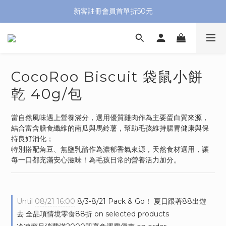
新客註冊會員首單折50元
CocoRoo Biscuit 袋鼠小餅
乾 40g/包
當自然風味遇上營養滿分，選用優質雞肉作為主要蛋白質來源，
結合富含膳食纖維的南瓜與馬鈴薯，幫助毛孩維持腸胃健康與保
持良好消化；
特別搭配角豆、無鹽乳酪作為濃郁香氣來源，天然食材選用，讓
每一口都充滿安心滋味！為毛孩日常的營養活力加分。
Until
08/21 16:00
8/3-8/21 Pack & Go！ 夏日跟著88出遊
去 全品項情境零食88折 on selected products