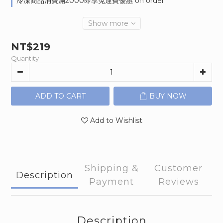
冷凍商品消費滿2000即享免運費優惠 on order
Show more
NT$219
Quantity
ADD TO CART
BUY NOW
Add to Wishlist
Shipping &
Customer
Description
Payment
Reviews
Description