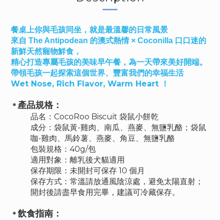
餐桌上你與毛孩同坐，就是最溫馨的日常風景
來自 The Antipodean 的澳式熱情
×
Coconilla 口口迷的
新鮮天然寵物鮮食，
精心打造專屬毛孩的美味早午餐，為一天帶來美好開端。
帶領毛孩一起探索這個世界、豐富我們的幸福生活
Wet Nose, Rich Flavor, Warm Heart ！
產品規格：
＊
品名：
CocoRoo Biscuit 袋鼠小餅乾
成分：
袋鼠黃-雞肉、南瓜、燕麥、無鹽乳酪；袋鼠
咖-雞肉、馬鈴薯、燕麥、角豆、無鹽乳酪
包裝規格：40g/包
適用對象：離乳後犬貓適用
保存期限：未開封可保存 10 個月
保存方式：常溫請放通風陰涼處，避免太陽直射；
開封後請盡早食用完畢，建議可冷藏保存。
飲食指南：
＊