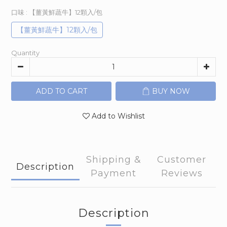
口味
: 【薑黃鮮蔬牛】12顆入/包
【薑黃鮮蔬牛】12顆入/包
Quantity
ADD TO CART
BUY NOW
Add to Wishlist
Shipping &
Customer
Description
Payment
Reviews
Description