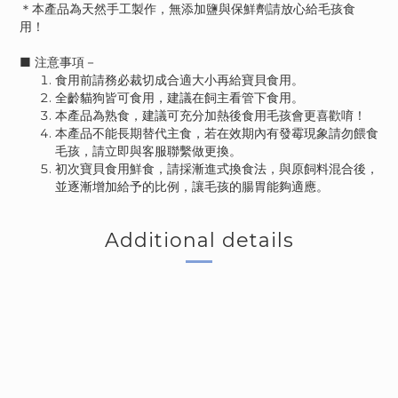
＊本產品為天然手工製作，無添加鹽與保鮮劑請放心給毛孩食
用！
■ 注意事項－
食用前請務必裁切成合適大小再給寶貝食用。
全齡貓狗皆可食用，建議在飼主看管下食用。
本產品為熟食，建議可充分加熱後食用毛孩會更喜歡唷！
本產品不能長期替代主食，若在效期內有發霉現象請勿餵食
毛孩，請立即與客服聯繫做更換。
初次寶貝食用鮮食，請採漸進式換食法，與原飼料混合後，
並逐漸增加給予的比例，讓毛孩的腸胃能夠適應。
Additional details