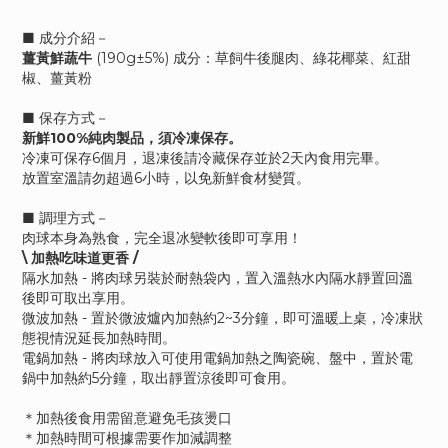
■ 成分介紹－
薑黃鮮蔬牛
(190g±5%) 成分：草飼牛後腿肉、綠花椰菜、紅甜
椒、薑黃粉
■ 保存方式－
新鮮100%純肉製品，須冷凍保存。
冷凍可保存6個月，退凍後請冷藏保存並於2天內食用完畢。
放置室溫請勿超過6小時，以免新鮮食材變質。
■ 調理方式－
肉球本身為熟食，完全退冰變軟後即可享用！
\ 加熱吃味道更香 /
隔水加熱 - 將肉球另裝於耐熱袋內，置入溫熱水內隔水靜置回溫
後即可取出享用。
微波加熱 - 置於微波爐內加熱約2~3分鐘，即可溫暖上桌，冷凍狀
態視情況延長加熱時間。
電鍋加熱 - 將肉球放入可使用電鍋加熱之陶瓷碗、盤中，置於電
鍋中加熱約5分鐘，取出靜置涼後即可食用。
＊加熱後食用需留意避免毛孩燙口
＊加熱時間可根據需要作加減調整