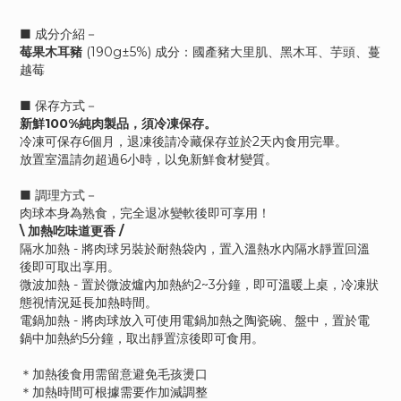
■ 成分介紹－
莓果
木耳
豬
(190g±5%) 成分：國產豬大里肌、黑木耳、芋頭、蔓
越莓
■ 保存方式－
新鮮100%純肉製品，須冷凍保存。
冷凍可保存6個月，退凍後請冷藏保存並於2天內食用完畢。
放置室溫請勿超過6小時，以免新鮮食材變質。
■ 調理方式－
肉球本身為熟食，完全退冰變軟後即可享用！
\ 加熱吃味道更香 /
隔水加熱 - 將肉球另裝於耐熱袋內，置入溫熱水內隔水靜置回溫
後即可取出享用。
微波加熱 - 置於微波爐內加熱約2~3分鐘，即可溫暖上桌，冷凍狀
態視情況延長加熱時間。
電鍋加熱 - 將肉球放入可使用電鍋加熱之陶瓷碗、盤中，置於電
鍋中加熱約5分鐘，取出靜置涼後即可食用。
＊加熱後食用需留意避免毛孩燙口
＊加熱時間可根據需要作加減調整