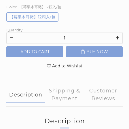
Color
: 【莓果木耳豬】12顆入/包
【莓果木耳豬】12顆入/包
Quantity
ADD TO CART
BUY NOW
Add to Wishlist
Shipping &
Customer
Description
Payment
Reviews
Description