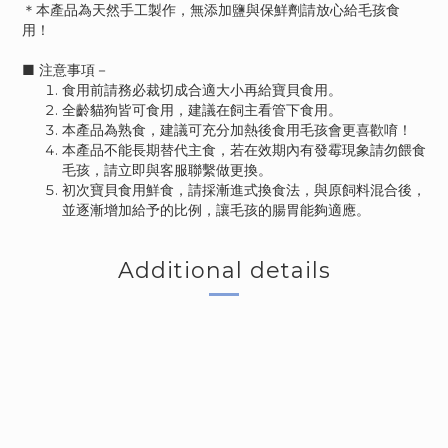
＊本產品為天然手工製作，無添加鹽與保鮮劑請放心給毛孩食
用！
■ 注意事項－
食用前請務必裁切成合適大小再給寶貝食用。
全齡貓狗皆可食用，建議在飼主看管下食用。
本產品為熟食，建議可充分加熱後食用毛孩會更喜歡唷！
本產品不能長期替代主食，若在效期內有發霉現象請勿餵食
毛孩，請立即與客服聯繫做更換。
初次寶貝食用鮮食，請採漸進式換食法，與原飼料混合後，
並逐漸增加給予的比例，讓毛孩的腸胃能夠適應。
Additional details