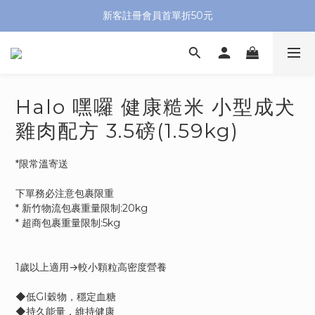
新客註冊會員首單折50元
Halo 嘿囉 健康糙米 小型成犬
雞肉配方 3.5磅(1.59kg)
*限常溫寄送
下單務必注意包裹限重
* 新竹物流包裹重量限制:20kg
* 超商包裹重量限制:5kg
1歲以上適用→較小顆粒高密度營養
◆低GI穀物，穩定血糖
◆持久能量，維持健康