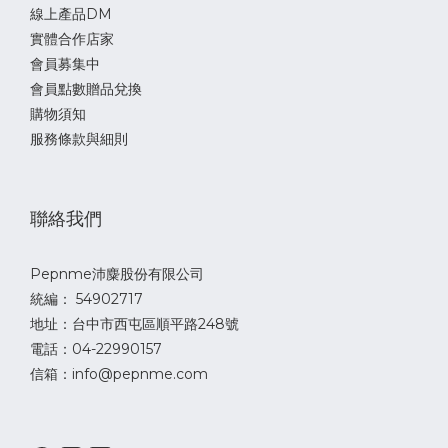
* 建議餵食量: 請見包裝上標示
線上產品DM
實體合作店家
* 使用注意事項：犬用寵物食品。
會員募集中
會員點數贈品兌換
購物須知
服務條款與細則
* 限常溫寄送
下單務必注意包裹限重
聯絡我們
* 新竹物流包裹重量限制:20kg
Pepnme沛麋股份有限公司
* 超商包裹重量限制:5kg
統編： 54902717
地址：台中市西屯區順平路248號
電話：04-22990157
信箱：info@pepnme.com