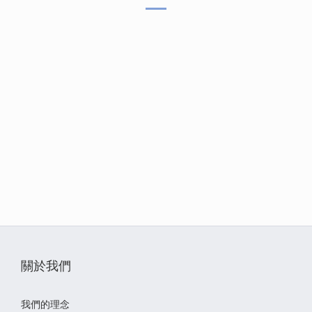
[營養成分保證值]：粗蛋白質不低於28%、粗脂肪不低於
17%、粗纖維不高於5%、水分不高於9%、維他命E不低於225
IU/kg、牛磺酸不低於0.15%、Omega-3 不低於0.8%、Omega-
6不低於3.2%、芽孢乳酸菌數不低於500,000,000 CFU/磅
[熱量]：3,811大卡/每公斤
[淨重]：3.5磅(1.59公斤)
[適用對象]：小型成犬
[有效期限]：20個月
[保存期限]：標示於包裝上(日/月/西元年)
[保存方式]：請常溫保存於乾燥陰涼處，避免陽光直射，開封
後請密封保存並儘快食用完畢。
關於我們
[產地]：美國
我們的理念