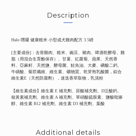
Description
Halo 嘿囉 健康糙米 小型成犬雞肉配方 3.5磅
[主要成份]：去骨雞肉、糙米、豌豆、豬肉、啤酒乾酵母、雞
脂（用混合生育酚保存）、甘薯、紅蘿蔔、蘋果、天然香
料、亞麻籽、天然鹽、酵母菌、鮭魚油、大麥、磷酸二鈣、
牛磺酸、菊苣纖維、維生素、礦物質、乾芽孢乳酸菌，綜合
維生素E（天然防腐劑），迷迭香萃取物，乳清粉
【維生素成份】維生素 E 補充劑、菸酸補充劑、D泛酸鈣、
核黃素補充劑、維生素 A 補充劑、單硝酸硫胺素、鹽酸吡哆
醇、維生素 B12 補充劑、維生素 D3 補充劑、葉酸
【礦物質成份】蛋白質鋅、蛋白質鐵、蛋白質銅、蛋白質
錳、亞硒酸鈉、碘酸鈣
Additional details