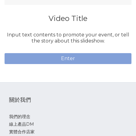
Video Title
Input text contents to promote your event, or tell
the story about this slideshow.
Enter
關於我們
我們的理念
線上產品DM
實體合作店家