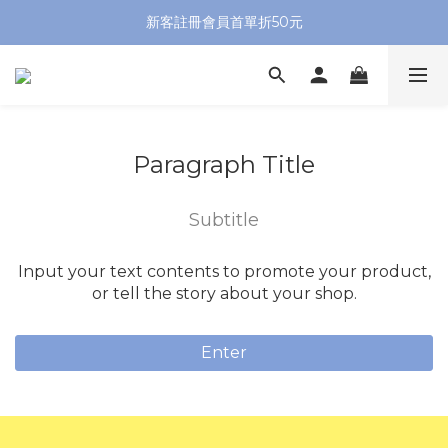
新客註冊會員首單折50元
Paragraph Title
Subtitle
Input your text contents to promote your product,
or tell the story about your shop.
Enter