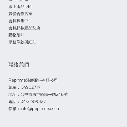
線上產品DM
實體合作店家
會員募集中
會員點數贈品兌換
購物須知
服務條款與細則
聯絡我們
Pepnme沛麋股份有限公司
統編： 54902717
地址：台中市西屯區順平路248號
電話：04-22990157
信箱：info@pepnme.com