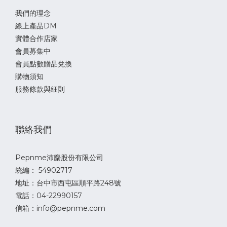
我們的理念
線上產品DM
實體合作店家
會員募集中
會員點數贈品兌換
購物須知
服務條款與細則
聯絡我們
Pepnme沛麋股份有限公司
統編： 54902717
地址：台中市西屯區順平路248號
電話：04-22990157
信箱：info@pepnme.com