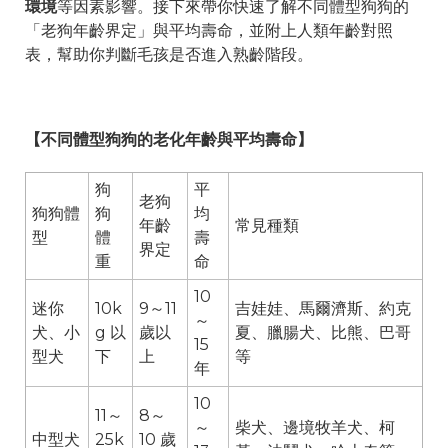
環境
等因素影響。接下來帶你快速了解不同體型狗狗的
「老狗年齡界定」與平均壽命，並附上人類年齡對照
表，幫助你判斷毛孩是否進入熟齡階段。
【不同體型狗狗的老化年齡與平均壽命】
狗
平
老狗
狗狗體
狗
均
年齡
常見種類
型
體
壽
界定
重
命
10
迷你
10k
9～11
吉娃娃、馬爾濟斯、約克
～
犬、小
g 以
歲以
夏、臘腸犬、比熊、巴哥
15
型犬
下
上
等
年
10
11～
8～
～
柴犬、邊境牧羊犬、柯
中型犬
25k
10 歲