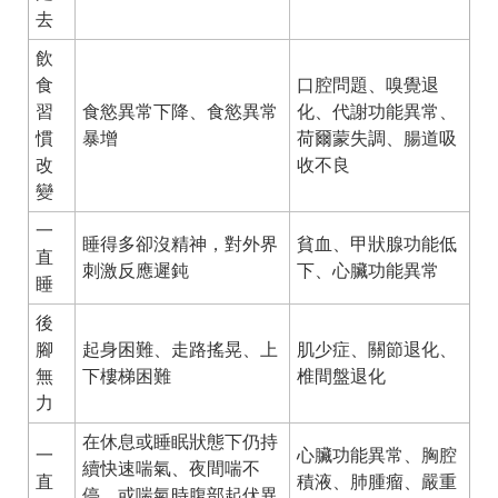
去
飲
食
口腔問題、嗅覺退
習
食慾異常下降、食慾異常
化、代謝功能異常、
慣
暴增
荷爾蒙失調、腸道吸
改
收不良
變
一
睡得多卻沒精神，對外界
貧血、甲狀腺功能低
直
刺激反應遲鈍
下、心臟功能異常
睡
後
腳
起身困難、走路搖晃、上
肌少症、關節退化、
無
下樓梯困難
椎間盤退化
力
在休息或睡眠狀態下仍持
一
心臟功能異常、胸腔
續快速喘氣、夜間喘不
直
積液、肺腫瘤、嚴重
停、或喘氣時腹部起伏異