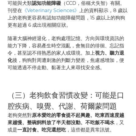
可能與犬類
認知功能障礙
（CCD，俗稱犬失智）有關。
刊登在
《Veterinary Sciences》
上的資料顯示，8 歲以
上的老狗更容易有認知功能障礙問題，15 歲以上的狗狗
更有超過 6 成出現相關症狀。
隨著大腦神經退化，老狗處理記憶、方向與環境資訊的
能力下降，容易產生時空混亂，會無目的徘徊、忘記指
令，甚至認不得熟悉的家人或環境。加上
視力、聽力退
化
後，狗狗對周遭刺激的判斷力變差，焦慮感增加，便
可能透過不停走動、黏著主人來尋找安全感。
（三）老狗飲食習慣改變：可能是口
腔疾病、嗅覺、代謝、荷爾蒙問題
老狗突然對
原本愛吃的零食提不起興趣、吃東西速度越
來越慢、整碗飼料放了半天都沒動、不吃飯不喝水
，又
或是
一直討食、吃完還想吃
，這些都是異常訊號。