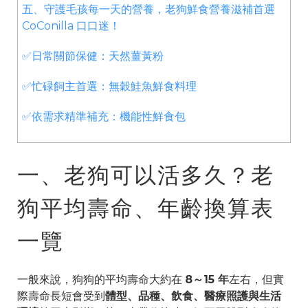
五、守護毛孩每一天的營養，老狗鮮食營養滋補首選
CoConilla 口口迷！
✅日常關節保健：天然薑黃粉
✅忙碌飼主首選：無穀鮭魚鮮食料理
✅依需求精準補充：機能性鮮食包
一、老狗可以活多久？老
狗平均壽命、年齡換算表
一覽
一般來說，狗狗的平均壽命大約在
8～15 年
左右，但實
際壽命長短會受到
體型、品種、飲食、醫療照護與生活