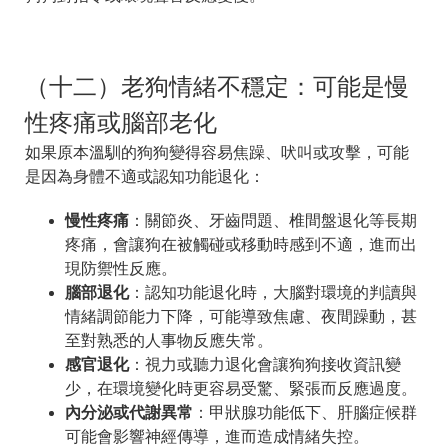
（十二）老狗情緒不穩定：可能是慢
性疼痛或腦部老化
如果原本溫馴的狗狗變得容易焦躁、吠叫或攻擊，可能
是因為身體不適或認知功能退化：
慢性疼痛
：關節炎、牙齒問題、椎間盤退化等長期
疼痛，會讓狗在被觸碰或移動時感到不適，進而出
現防禦性反應。
腦部退化
：認知功能退化時，大腦對環境的判讀與
情緒調節能力下降，可能導致焦慮、夜間躁動，甚
至對熟悉的人事物反應失常。
感官退化
：視力或聽力退化會讓狗狗接收資訊變
少，在環境變化時更容易受驚、緊張而反應過度。
內分泌或代謝異常
：甲狀腺功能低下、肝腦症候群
可能會影響神經傳導，進而造成情緒失控。