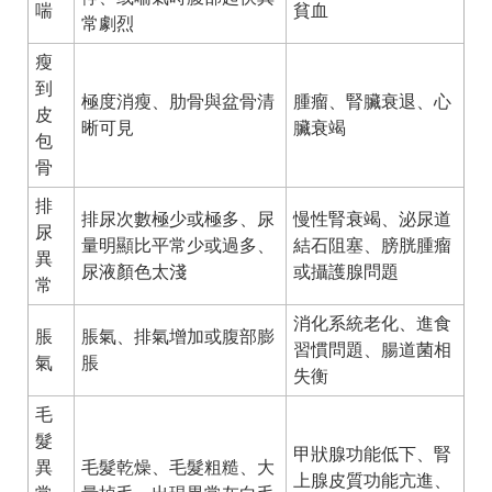
喘
貧血
常劇烈
瘦
到
極度消瘦、肋骨與盆骨清
腫瘤、腎臟衰退、心
皮
晰可見
臟衰竭
包
骨
排
排尿次數極少或極多、尿
慢性腎衰竭、泌尿道
尿
量明顯比平常少或過多、
結石阻塞、膀胱腫瘤
異
尿液顏色太淺
或攝護腺問題
常
消化系統老化、進食
脹
脹氣、排氣增加或腹部膨
習慣問題、腸道菌相
氣
脹
失衡
毛
髮
甲狀腺功能低下、腎
異
毛髮乾燥、毛髮粗糙、大
上腺皮質功能亢進、