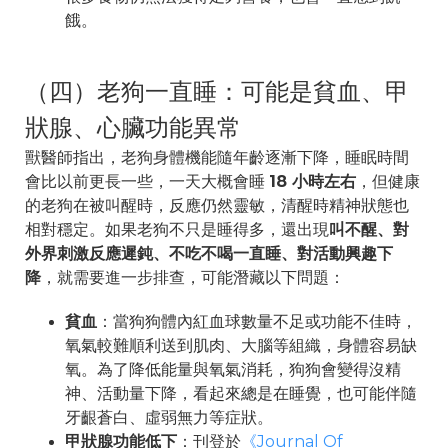
餓。
（四）老狗一直睡：可能是貧血、甲
狀腺、心臟功能異常
獸醫師指出，老狗身體機能隨年齡逐漸下降，睡眠時間
會比以前更長一些，一天大概會睡
18 小時左右
，但健康
的老狗在被叫醒時，反應仍然靈敏，清醒時精神狀態也
相對穩定。如果老狗不只是睡得多，還出現
叫不醒、對
外界刺激反應遲鈍、不吃不喝一直睡、對活動興趣下
降
，就需要進一步排查，可能潛藏以下問題：
貧血
：當狗狗體內紅血球數量不足或功能不佳時，
氧氣較難順利送到肌肉、大腦等組織，身體容易缺
氧。為了降低能量與氧氣消耗，狗狗會變得沒精
神、活動量下降，看起來總是在睡覺，也可能伴隨
牙齦蒼白、虛弱無力等症狀。
甲狀腺功能低下
：刊登於
《Journal Of