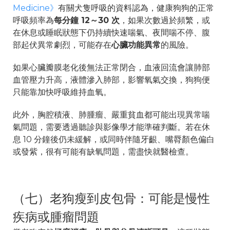
Medicine》
有關犬隻呼吸的資料認為，健康狗狗的正常
呼吸頻率為
每分鐘 12～30 次
，如果次數過於頻繁，或
在休息或睡眠狀態下仍持續快速喘氣、夜間喘不停、腹
部起伏異常劇烈，可能存在
心臟功能異常
的風險。
如果心臟瓣膜老化後無法正常閉合，血液回流會讓肺部
血管壓力升高，液體滲入肺部，影響氧氣交換，狗狗便
只能靠加快呼吸維持血氧。
此外，胸腔積液、肺腫瘤、嚴重貧血都可能出現異常喘
氣問題，需要透過聽診與影像學才能準確判斷。若在休
息 10 分鐘後仍未緩解，或同時伴隨牙齦、嘴脣顏色偏白
或發紫，很有可能有缺氧問題，需盡快就醫檢查。
（七）老狗瘦到皮包骨：可能是慢性
疾病或腫瘤問題