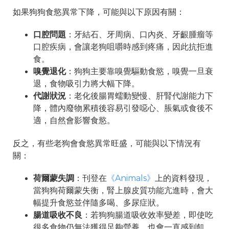
如果狗狗食慾異常下降，可能與以下原因有關：
口腔問題
：牙結石、牙周病、口內炎、牙齦腫瘤等
口腔疾病，會讓老狗咀嚼時感到疼痛，因此抗拒進
食。
嗅覺退化
：狗狗主要靠嗅覺驅動食慾，嗅覺一旦衰
退，食物吸引力將大幅下降。
代謝狀況
：老化後腸胃蠕動變慢、肝腎代謝能力下
降，體內廢物累積後容易引發噁心、脹氣或食後不
適，自然會影響食慾。
反之，有些老狗會食慾異常旺盛，可能與以下情況有
關：
荷爾蒙失調
：刊登在
《Animals》
上的資料發現，
當狗狗荷爾蒙失衡，腎上腺皮質功能亢進時，會大
幅提升食慾並伴隨多喝、多尿症狀。
腸道吸收不良
：若狗狗腸道吸收效率變差，即使吃
很多食物仍無法獲得足夠營養，也會一直感到飢