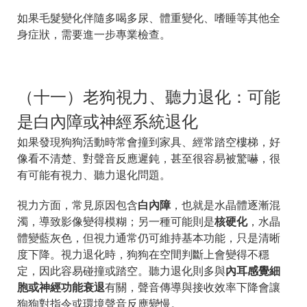
如果毛髮變化伴隨多喝多尿、體重變化、嗜睡等其他全
身症狀，需要進一步專業檢查。
（十一）老狗視力、聽力退化：可能
是白內障或神經系統退化
如果發現狗狗活動時常會撞到家具、經常踏空樓梯，好
像看不清楚、對聲音反應遲鈍，甚至很容易被驚嚇，很
有可能有視力、聽力退化問題。
視力方面，常見原因包含
白內障
，也就是水晶體逐漸混
濁，導致影像變得模糊；另一種可能則是
核硬化
，水晶
體變藍灰色，但視力通常仍可維持基本功能，只是清晰
度下降。視力退化時，狗狗在空間判斷上會變得不穩
定，因此容易碰撞或踏空。聽力退化則多與
內耳感覺細
胞或神經功能衰退
有關，聲音傳導與接收效率下降會讓
狗狗對指令或環境聲音反應變慢。