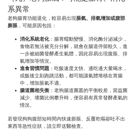
系異常
老狗腸胃功能退化，較容易出現
脹氣、排氣增加或腹部
膨脹
，可能原因包括：
消化系統老化
：腸胃蠕動變慢、消化酶分泌減少，
食物若無法被充分分解，就會在腸道停留較久，進
一步被細菌發酵產生氣體，因此容易出現腹脹、排
氣增加等情況。
進食習慣問題
：吃飯速度太快、邊吃邊大量喝水，
或飯後立刻跑跳活動，都可能讓氣體堆積在胃腸
中，增加脹氣不適。
腸道菌相失衡
：老狗腸道菌叢的平衡較差，當益菌
減少、壞菌比例攀升時，便容易有異常發酵產氣的
情況。
若發現狗狗腹部短時間內快速膨脹、反覆乾嘔卻吐不出
東西等急性症狀，請立即送醫檢查。