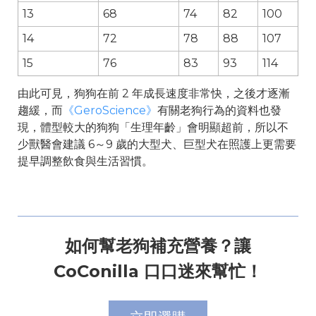
13
68
74
82
100
14
72
78
88
107
15
76
83
93
114
由此可見，狗狗在前 2 年成長速度非常快，之後才逐漸
趨緩，而
《GeroScience》
有關老狗行為的資料也發
現，體型較大的狗狗「生理年齡」會明顯超前，所以不
少獸醫會建議 6～9 歲的大型犬、巨型犬在照護上更需要
提早調整飲食與生活習慣。
如何幫老狗補充營養？讓
CoConilla 口口迷來幫忙！