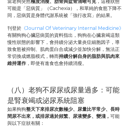
當老狗突然
極度消瘦、肋骨與盆骨清晰可見
，這種狀態
可能是「惡病質」（Cachexia），和單純的食慾下降不
同，惡病質是身體代謝系統被「強行改寫」的結果。
刊登於
《Journal Of Veterinary Internal Medicine》
有關狗狗心臟惡病質的資料指出，狗狗在心臟衰竭這類
慢性狀態的影響下，會持續分泌大量炎症細胞因子，導
致食慾被抑制、肌肉蛋白合成減少並加快分解，無法正
常切換成燃脂模式，轉而
持續分解自身的脂肪與肌肉來
維持運作
，即使有進食也會持續消瘦。
（八）老狗不尿尿或尿量過多：可能
是腎衰竭或泌尿系統阻塞
如果狗狗
整天下來排尿次數極少、尿量比平常少、長時
間尿不出來，或排尿過於頻繁、尿液變多、變淺，
可能
與以下症狀有關：