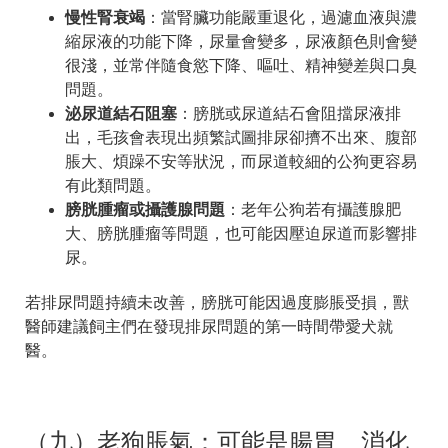
慢性腎衰竭
：當腎臟功能嚴重退化，過濾血液與濃
縮尿液的功能下降，尿量會變多，尿液顏色則會變
很淺，並常伴隨食慾下降、嘔吐、精神變差與口臭
問題。
泌尿道結石阻塞
：膀胱或尿道結石會阻擋尿液排
出，毛孩會表現出頻繁試圖排尿卻擠不出來、腹部
脹大、煩躁不安等狀況，而尿道較細的公狗更容易
有此類問題。
膀胱腫瘤或攝護腺問題
：老年公狗若有攝護腺肥
大、膀胱腫瘤等問題，也可能因壓迫尿道而影響排
尿。
若排尿問題持續未改善，膀胱可能因過度膨脹受損，獸
醫師建議飼主們在發現排尿問題的第一時間帶愛犬就
醫。
（九）老狗脹氣：可能是腸胃、消化