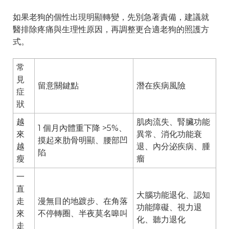
如果老狗的個性出現明顯轉變，先別急著責備，建議就
醫排除疼痛與生理性原因，再調整更合適老狗的照護方
式。
常
見
留意關鍵點
潛在疾病風險
症
狀
越
肌肉流失、腎臟功能
1 個月內體重下降 >5%、
來
異常、消化功能衰
摸起來肋骨明顯、腰部凹
越
退、內分泌疾病、腫
陷
瘦
瘤
一
直
大腦功能退化、認知
走
漫無目的地踱步、在角落
功能障礙、視力退
來
不停轉圈、半夜莫名嗥叫
化、聽力退化
走