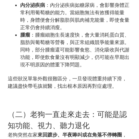
內分泌疾病
：內分泌疾病如糖尿病，會影響身體正
常利用葡萄糖的能力。當細胞無法有效獲得能量
時，身體便會分解脂肪與肌肉補充能量，即使食量
正常仍會持續消瘦。
腫瘤
：腫瘤細胞生長速度快，會大量消耗蛋白質、
脂肪與葡萄糖等營養，與正常組織競爭能量來源。
同時，部分腫瘤還可能影響食慾、消化吸收與代謝
功能，即使飲食量沒有明顯減少，仍可能在早期出
現不明原因的體重下降問題。
這些狀況單靠外觀很難區分，一旦發現體重持續下滑，
建議盡快帶毛孩就醫，找出根本原因再對症處理。
（二）老狗一直走來走去：可能是認
知功能、視力、聽力退化
老狗突然在家
來回踱步、半夜嗥叫或在角落不停轉圈
，