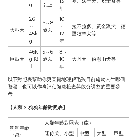
13
基、法鬥犬、哈士奇等
g
以上
年
26
10
6～8
～
～
拉不拉多、黃金獵犬、德
大型犬
歲以
45k
12
國牧羊犬等
上
g
年
46k
5～6
8～
巨型犬
g 以
歲以
10
大丹犬、伯恩山犬等
上
上
年
以下對照表幫助你更直覺地理解毛孩目前處於人生哪個
階段，也可以作為評估健康檢查與飲食調整的重要參
考。
【人類 × 狗狗年齡對照表】
人類年齡對照表（歲）
狗狗年齡
迷你犬、小型
中型
大型
巨型
（歲）