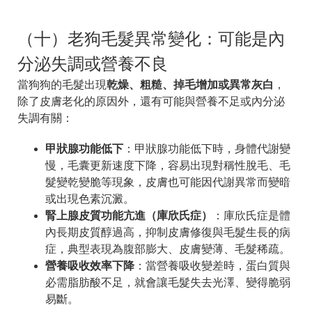
（十）老狗毛髮異常變化：可能是內
分泌失調或營養不良
當狗狗的毛髮出現
乾燥、粗糙、掉毛增加或異常灰白
，
除了皮膚老化的原因外，還有可能與營養不足或內分泌
失調有關：
甲狀腺功能低下
：甲狀腺功能低下時，身體代謝變
慢，毛囊更新速度下降，容易出現對稱性脫毛、毛
髮變乾變脆等現象，皮膚也可能因代謝異常而變暗
或出現色素沉澱。
腎上腺皮質功能亢進（庫欣氏症）
：庫欣氏症是體
內長期皮質醇過高，抑制皮膚修復與毛髮生長的病
症，典型表現為腹部膨大、皮膚變薄、毛髮稀疏。
營養吸收效率下降
：當營養吸收變差時，蛋白質與
必需脂肪酸不足，就會讓毛髮失去光澤、變得脆弱
易斷。