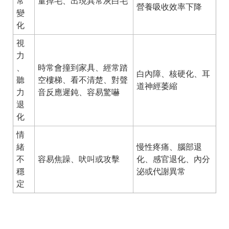
常
量掉毛、出現異常灰白毛
營養吸收效率下降
變
化
視
力
、
時常會撞到家具、經常踏
白內障、核硬化、耳
聽
空樓梯、看不清楚、對聲
道神經萎縮
力
音反應遲鈍、容易驚嚇
退
化
情
緒
慢性疼痛、腦部退
不
容易焦躁、吠叫或攻擊
化、感官退化、內分
穩
泌或代謝異常
定