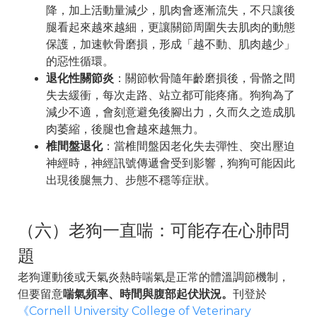
降，加上活動量減少，肌肉會逐漸流失，不只讓後
腿看起來越來越細，更讓關節周圍失去肌肉的動態
保護，加速軟骨磨損，形成「越不動、肌肉越少」
的惡性循環。
退化性關節炎
：關節軟骨隨年齡磨損後，骨骼之間
失去緩衝，每次走路、站立都可能疼痛。狗狗為了
減少不適，會刻意避免後腳出力，久而久之造成肌
肉萎縮，後腿也會越來越無力。
椎間盤退化
：當椎間盤因老化失去彈性、突出壓迫
神經時，神經訊號傳遞會受到影響，狗狗可能因此
出現後腿無力、步態不穩等症狀。
（六）老狗一直喘：可能存在心肺問
題
老狗運動後或天氣炎熱時喘氣是正常的體溫調節機制，
但要留意
喘氣頻率、時間與腹部起伏狀況。
刊登於
《Cornell University College of Veterinary