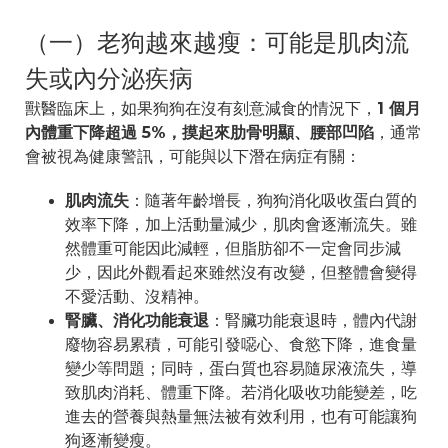
（一）老狗越來越瘦：可能是肌肉流
失或內分泌疾病
獸醫臨床上，如果狗狗在沒有刻意減食的情況下，
1 個月
內體重下降超過 5%，摸起來肋骨明顯、腰部凹陷
，通常
會被視為健康警訊，可能與以下潛在病症有關：
肌肉流失
：隨著年齡增長，狗狗消化吸收蛋白質的
效率下降，加上活動量減少，肌肉會逐漸流失。雖
然體重可能因此減輕，但脂肪卻不一定會同步減
少，因此外觀看起來雖然沒有改變，但整體會變得
不愛活動、沒精神。
腎臟、消化功能衰退
：腎臟功能衰退時，體內代謝
廢物容易累積，可能引發噁心、食慾下降，進食量
變少等問題；同時，蛋白質也容易隨尿液流失，導
致肌肉消耗、體重下降。若消化吸收功能變差，吃
進去的營養與熱量無法被有效利用，也有可能讓狗
狗逐漸變瘦。