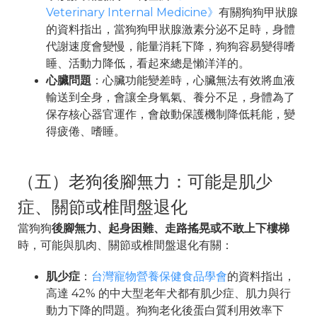
Veterinary Internal Medicine》
有關狗狗甲狀腺
的資料指出，當狗狗甲狀腺激素分泌不足時，身體
代謝速度會變慢，能量消耗下降，狗狗容易變得嗜
睡、活動力降低，看起來總是懶洋洋的。
心臟問題
：心臟功能變差時，心臟無法有效將血液
輸送到全身，會讓全身氧氣、養分不足，身體為了
保存核心器官運作，會啟動保護機制降低耗能，變
得疲倦、嗜睡。
（五）老狗後腳無力：可能是肌少
症、關節或椎間盤退化
當狗狗
後腳無力、起身困難、走路搖晃或不敢上下樓梯
時，可能與肌肉、關節或椎間盤退化有關：
肌少症
：
台灣寵物營養保健食品學會
的資料指出，
高達 42% 的中大型老年犬都有肌少症、肌力與行
動力下降的問題。狗狗老化後蛋白質利用效率下