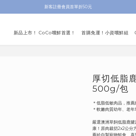
新客註冊會員首單折50元
新品上市！ CoCo嚐鮮首選！
首購免運！小資嚐鮮組
厚切低脂
500g/包
＊低脂低敏肉品，推薦
＊軟嫩肉質幼年、老年
嚴選澳洲草飼低脂鹿腱
康！原肉裁切2x2公
薦給自製寵物鮮食、喜