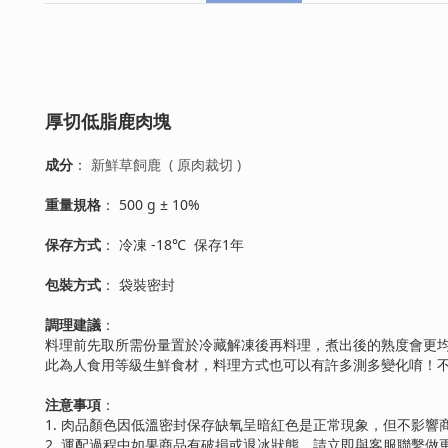
厚切低脂鹿肉塊
：
新鮮草飼鹿 ( 原肉裁切 )
成分
： 500 g ± 10%
重量規格
： 冷凍 -18℃ 保存1年
保存方式
： 袋裝密封
包裝方式
：
調理建議
料理前先取所需份量置於冷藏解凍後再料理，煮出後的熟度會更均勻
此為人食用等級生鮮食材，料理方式也可以有許多測多變化唷！
：
注意事項
1. 肉品顏色因低溫密封保存缺氧呈暗紅色是正常現象，但不影響
2. 運配過程中如果商品有破損或退冰狀態，請立即與客服聯繫做