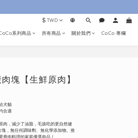
$
TWD
CoCo系列商品
所有商品
關於我們
CoCo 專欄
立即購買
鹿肉塊【生鮮原肉】
給犬貓
均合適
原肉，減少了油脂，毛孩吃的更自然健
分方塊，無任何調味劑、無化學添加物。推
愛鹿肉料理的家庭優選肉品！