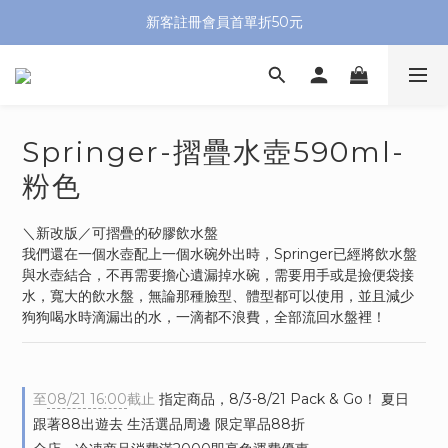
新客註冊會員首單折50元
Springer-摺疊水壺590ml-
粉色
＼新改版／可摺疊的矽膠飲水盤
我們還在一個水壺配上一個水碗外出時，Springer已經將飲水盤
與水壺結合，不再需要擔心遺漏掉水碗，需要用手或是撿便袋接
水，寬大的飲水盤，無論那種臉型、體型都可以使用，並且減少
狗狗喝水時滴漏出的水，一滴都不浪費，全部流回水盤裡！
至
08/21 16:00
截止
指定商品，8/3-8/21 Pack & Go！ 夏日
跟著88出遊去 生活選品周邊 限定單品88折