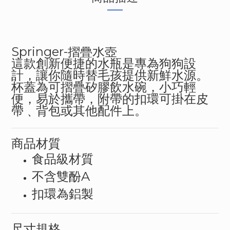
Springer-
摺疊水壺
這款創新便捷的水瓶是專為狗狗設
計，讓你隨時替毛孩提供新鮮水源。
杯蓋為可摺疊矽膠飲水碗，小巧輕
便，易於攜帶，附帶的扣環可掛在皮
帶
﹑
背包或其他配件上。
商品材質
食品級材質
A
不含雙酚
扣環為鋁製
尺寸規格