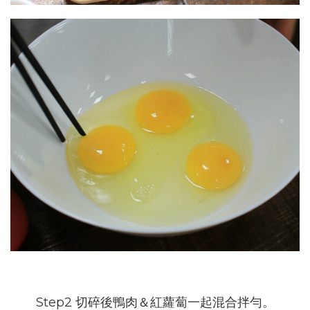
Step2 切碎後鴨肉＆紅蘿蔔一起混合拌勻。