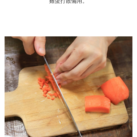
雞蛋打散備用。