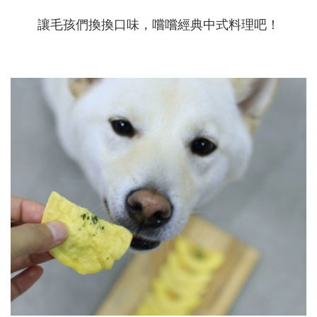
讓毛孩們換換口味，嚐嚐經典中式料理吧！