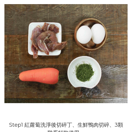
Step1 紅蘿蔔洗淨後切碎丁、生鮮鴨肉切碎、3顆