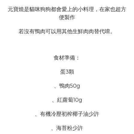
元寶燒是貓咪狗狗都會愛上的小料理，在家也超方
便製作
若沒有鴨肉可以用其他生鮮肉肉替代唷。
食材準備：
蛋3顆
、鴨肉50g
、紅蘿蔔10g
、有機冷壓初榨椰子油少許
、海苔粉少許