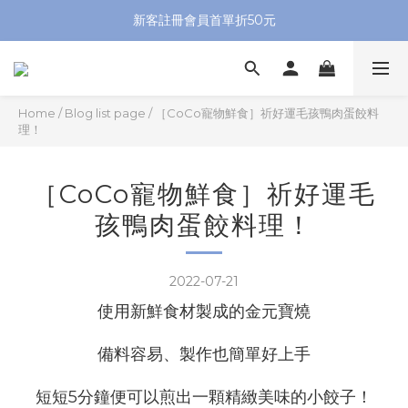
新客註冊會員首單折50元
Home
/
Blog list page
/
［CoCo寵物鮮食］祈好運毛孩鴨肉蛋餃料
理！
［CoCo寵物鮮食］祈好運毛
孩鴨肉蛋餃料理！
2022-07-21
使用新鮮食材製成的金元寶燒
備料容易、製作也簡單好上手
短短5分鐘便可以煎出一顆精緻美味的小餃子！