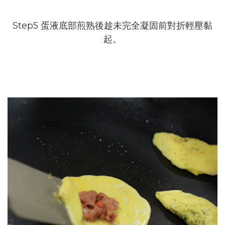
Step5 蛋液底部煎熟後趁未完全凝固前對折輕壓黏
起。