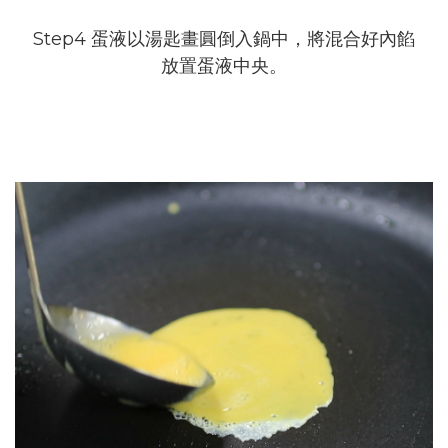
Step4 蛋液以湯匙畫圓倒入鍋中，將混合好內餡
放置蛋液中央。