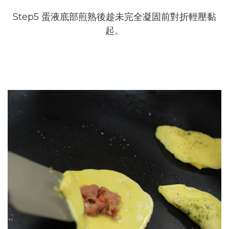
Step5 蛋液底部煎熟後趁未完全凝固前對折輕壓黏
起。