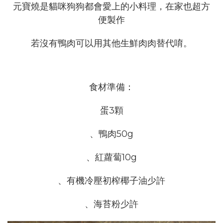
元寶燒是貓咪狗狗都會愛上的小料理，在家也超方
便製作
若沒有鴨肉可以用其他生鮮肉肉替代唷。
食材準備：
蛋3顆
、鴨肉50g
、紅蘿蔔10g
、有機冷壓初榨椰子油少許
、海苔粉少許