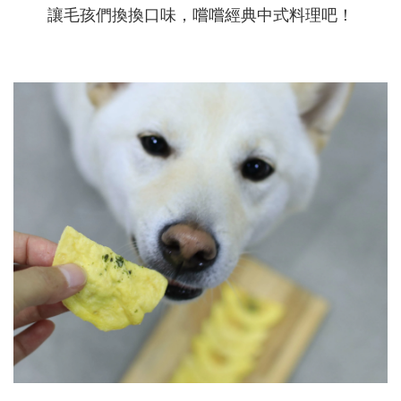
讓毛孩們換換口味，嚐嚐經典中式料理吧！