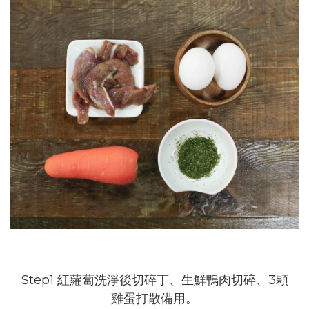
Step1 紅蘿蔔洗淨後切碎丁、生鮮鴨肉切碎、3顆
雞蛋打散備用。