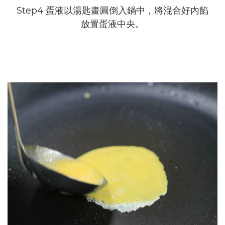
Step4 蛋液以湯匙畫圓倒入鍋中，將混合好內餡
放置蛋液中央。